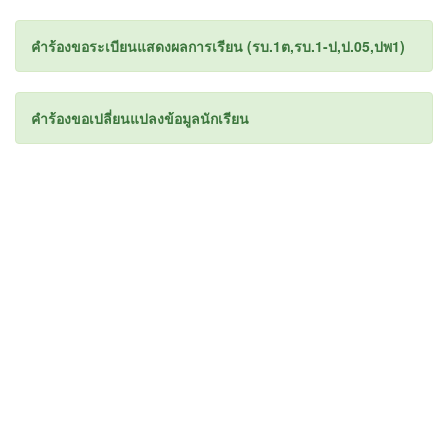
คำร้องขอระเบียนแสดงผลการเรียน (รบ.1ต,รบ.1-ป,ป.05,ปพ1)
คำร้องขอเปลี่ยนแปลงข้อมูลนักเรียน